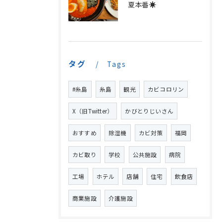
夏本番☀️
タグ
Tags
#糸島
糸島
観光
カビコロリン
X（旧Twitter）
かびとりじいさん
おすすめ
除湿機
カビ対策
福岡
カビ取り
学校
公共施設
病院
工場
ホテル
店舗
住宅
飲食店
商業施設
介護施設