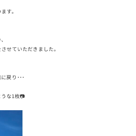
います。
り、
をさせていただきました。
に戻り･･･
うな1枚📷