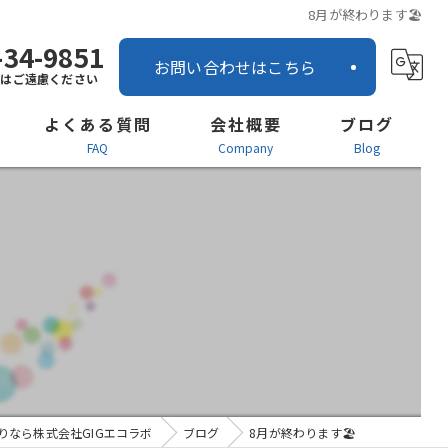
8月が終わります🏖
-34-9851
お問い合わせはこちら
話はご遠慮ください
よくある質問
会社概要
ブログ
FAQ
company
blog
営業所案内
ー
社内インタビュー
お知らせ
りなら株式会社GIGエコラボ
ブログ
8月が終わります🏖