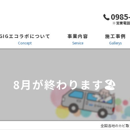
0985
※営業電
GIGエコラボについて
事業内容
施工事例
concept
service
gallerys
防カビ施工・カビ対策
施工風景
カビ取り剤「カビコロリン」
ビフォーアフタ
8月が終わります🏖
クモ防虫防除施工・看板施工
施工の流れ
全国各地のカビ取