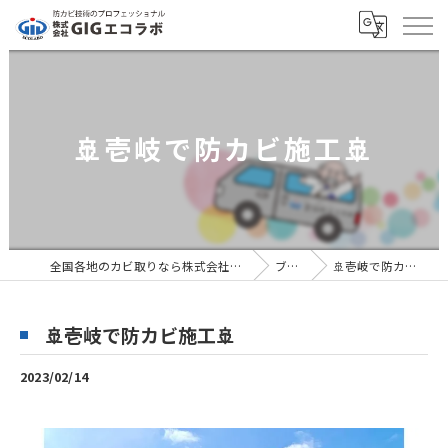
🚢壱岐で防カビ施工🚢
全国各地のカビ取りなら株式会社GIGエコラボ
ブログ
🚢壱岐で防カビ施工🚢
🚢壱岐で防カビ施工🚢
2023/02/14