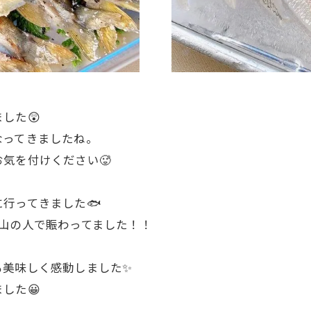
した😲
なってきましたね。
気を付けください🥵
行ってきました🐟
山の人で賑わってました！！
も美味しく感動しました✨
した😀