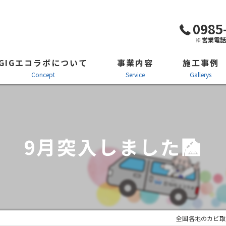
0985
※営業電
GIGエコラボについて
事業内容
施工事例
concept
service
gallerys
防カビ施工・カビ対策
施工風景
カビ取り剤「カビコロリン」
ビフォーアフタ
9月突入しました🎑
クモ防虫防除施工・看板施工
施工の流れ
全国各地のカビ取