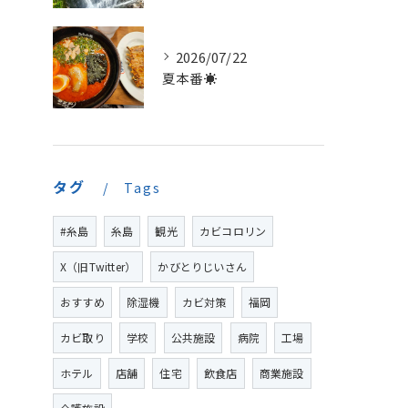
2026/07/22
夏本番☀️
タグ
Tags
#糸島
糸島
観光
カビコロリン
X（旧Twitter）
かびとりじいさん
おすすめ
除湿機
カビ対策
福岡
カビ取り
学校
公共施設
病院
工場
ホテル
店舗
住宅
飲食店
商業施設