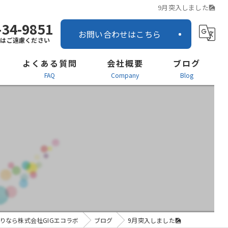
9月突入しました🎑
-34-9851
お問い合わせはこちら
話はご遠慮ください
よくある質問
会社概要
ブログ
FAQ
company
blog
営業所案内
ー
社内インタビュー
お知らせ
りなら株式会社GIGエコラボ
ブログ
9月突入しました🎑