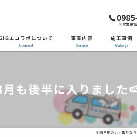
0985
※営業電
GIGエコラボについて
事業内容
施工事例
concept
service
gallerys
防カビ施工・カビ対策
施工風景
カビ取り剤「カビコロリン」
ビフォーアフタ
8月も後半に入りました
クモ防虫防除施工・看板施工
施工の流れ
全国各地のカビ取りなら