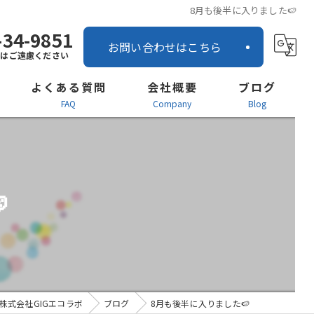
8月も後半に入りました🍉
-34-9851
お問い合わせはこちら
話はご遠慮ください
よくある質問
会社概要
ブログ
FAQ
company
blog
営業所案内
ー
社内インタビュー

お知らせ
株式会社GIGエコラボ
ブログ
8月も後半に入りました🍉