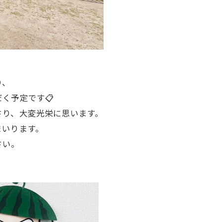
り、
く予定です📋
さり、大変光栄に思います。
まいります。
さい。