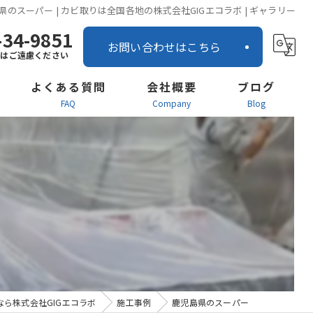
県のスーパー | カビ取りは全国各地の株式会社GIGエコラボ | ギャラリー
-34-9851
お問い合わせはこちら
話はご遠慮ください
よくある質問
会社概要
ブログ
FAQ
company
blog
営業所案内
ー
社内インタビュー
お知らせ
ら株式会社GIGエコラボ
施工事例
鹿児島県のスーパー