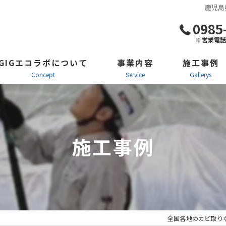
鹿児島
0985
※営業電
GIGエコラボについて
事業内容
施工事例
concept
service
gallerys
防カビ施工・カビ対策
施工風景
カビ取り剤「カビコロリン」
ビフォーアフタ
施工事例
クモ防虫防除施工・看板施工
施工の流れ
全国各地のカビ取りな