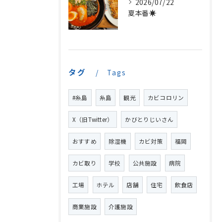
2026/07/22
夏本番☀️
タグ
Tags
#糸島
糸島
観光
カビコロリン
X（旧Twitter）
かびとりじいさん
おすすめ
除湿機
カビ対策
福岡
カビ取り
学校
公共施設
病院
工場
ホテル
店舗
住宅
飲食店
商業施設
介護施設