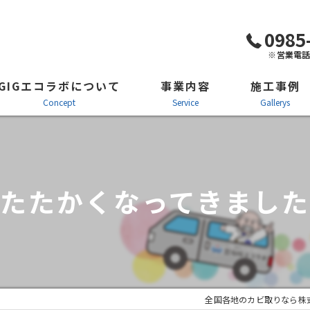
0985
※営業電
GIGエコラボについて
事業内容
施工事例
concept
service
gallerys
防カビ施工・カビ対策
施工風景
カビ取り剤「カビコロリン」
ビフォーアフタ
たたかくなってきまし
クモ防虫防除施工・看板施工
施工の流れ
全国各地のカビ取りなら株式