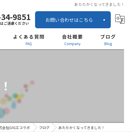
あたたかくなってきました！
-34-9851
お問い合わせはこちら
話はご遠慮ください
よくある質問
会社概要
ブログ
FAQ
company
blog
営業所案内
ー
社内インタビュー
た！
お知らせ
会社GIGエコラボ
ブログ
あたたかくなってきました！