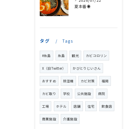
2026/07/22
夏本番☀️
タグ
Tags
#糸島
糸島
観光
カビコロリン
X（旧Twitter）
かびとりじいさん
おすすめ
除湿機
カビ対策
福岡
カビ取り
学校
公共施設
病院
工場
ホテル
店舗
住宅
飲食店
商業施設
介護施設