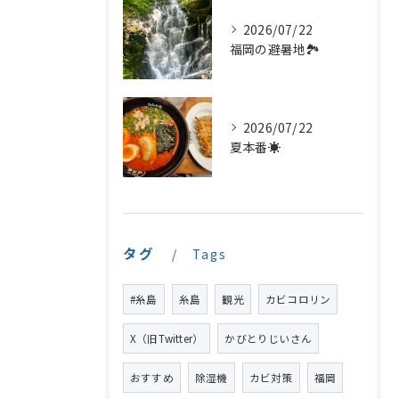
2026/07/22
福岡の避暑地🏞️
2026/07/22
夏本番☀️
タグ
Tags
#糸島
糸島
観光
カビコロリン
X（旧Twitter）
かびとりじいさん
おすすめ
除湿機
カビ対策
福岡